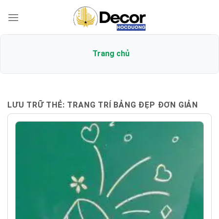
Bỏ
qua
nội
dung
Trang chủ
LƯU TRỮ THẺ:
TRANG TRÍ BẢNG ĐẸP ĐƠN GIẢN