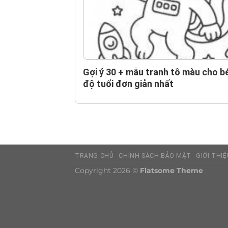
Gợi ý 30 + mẫu tranh tô màu cho b
độ tuổi đơn giản nhất
TRANG CHỦ
CHÍNH SÁCH BẢO MẬT
GIỚI THIỆ
Copyright 2026 ©
Flatsome Theme