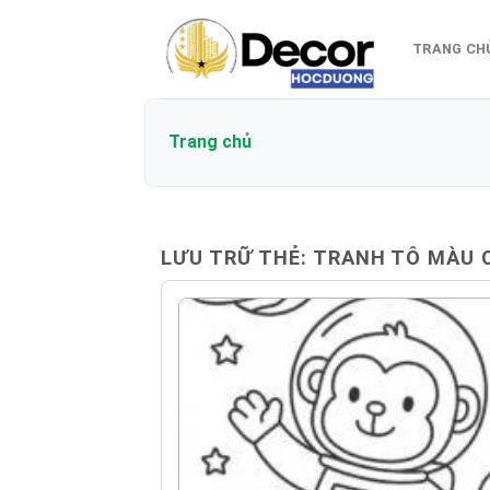
Bỏ
qua
TRANG CH
nội
dung
Trang chủ
LƯU TRỮ THẺ:
TRANH TÔ MÀU 