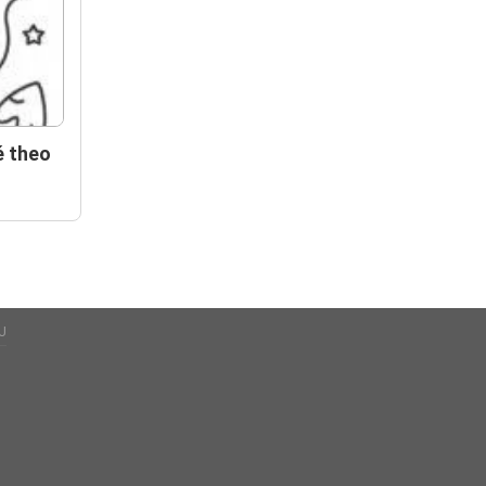
é theo
U