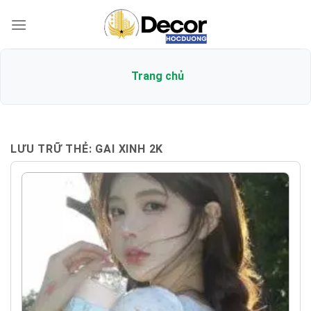
Bỏ
qua
nội
dung
Trang chủ
LƯU TRỮ THẺ:
GAI XINH 2K