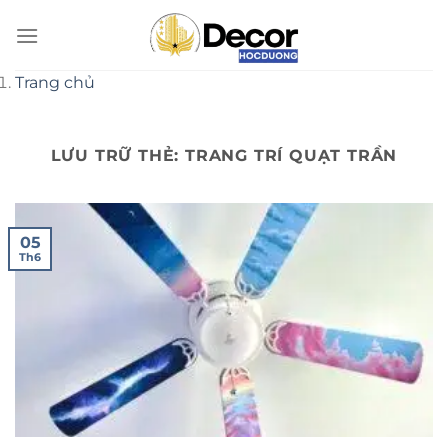
Bỏ
qua
nội
Trang chủ
dung
LƯU TRỮ THẺ:
TRANG TRÍ QUẠT TRẦN
05
Th6