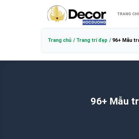
Bỏ
qua
TRANG CH
nội
dung
Trang chủ
Trang trí đẹp
96+ Mẫu tra
96+ Mẫu tr