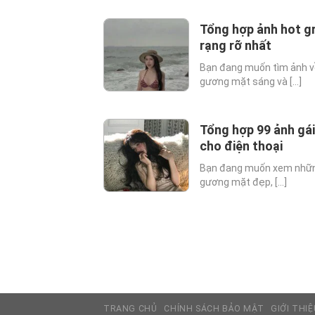
Tổng hợp ảnh hot gr
rạng rỡ nhất
Bạn đang muốn tìm ảnh về
gương mặt sáng và [...]
Tổng hợp 99 ảnh gái 
cho điện thoại
Bạn đang muốn xem những
gương mặt đẹp, [...]
TRANG CHỦ
CHÍNH SÁCH BẢO MẬT
GIỚI THIỆ