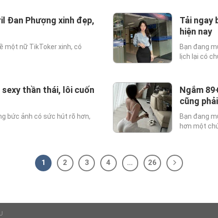
il Đan Phượng xinh đẹp,
Tải ngay 
hiện nay
 một nữ TikToker xinh, có
Bạn đang mu
lịch lại có chú
sexy thần thái, lôi cuốn
Ngắm 89+ 
cũng phả
 bức ảnh có sức hút rõ hơn,
Bạn đang mu
hơn một chút,
1
2
3
4
…
26
U