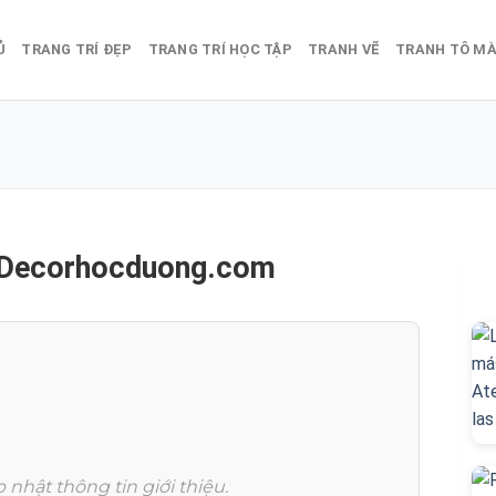
Ủ
TRANG TRÍ ĐẸP
TRANG TRÍ HỌC TẬP
TRANH VẼ
TRANH TÔ M
a Decorhocduong.com
 nhật thông tin giới thiệu.