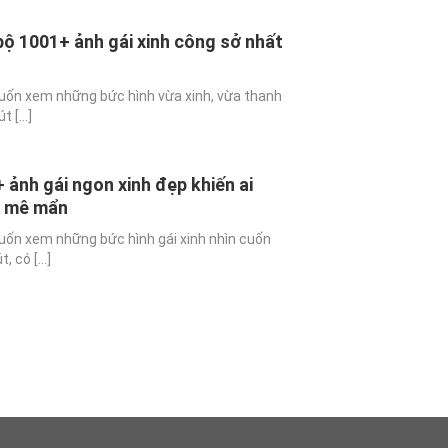
bộ 1001+ ảnh gái xinh công sở nhất
ốn xem những bức hình vừa xinh, vừa thanh
t [...]
ảnh gái ngon xinh đẹp khiến ai
i mê mẩn
ốn xem những bức hình gái xinh nhìn cuốn
 có [...]