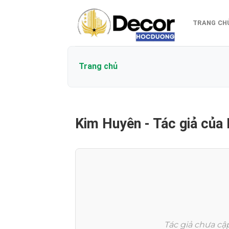
Bỏ
qua
TRANG CH
nội
dung
Trang chủ
Kim Huyên - Tác giả củ
Tác giả chưa cập