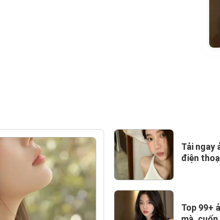
Tải ngay 
điện thoạ
Top 99+ ả
mà, cuốn