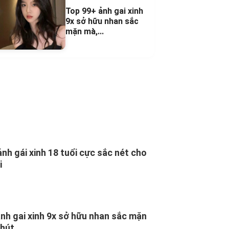
Top 99+ ảnh gai xinh
9x sở hữu nhan sắc
mặn mà,...
ảnh gái xinh 18 tuổi cực sắc nét cho
i
nh gai xinh 9x sở hữu nhan sắc mặn
 hút