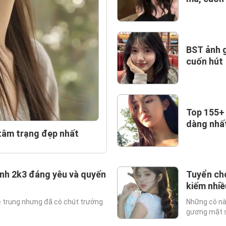
BST ảnh g
cuốn hút
Top 155+ 
dàng nhấ
 tâm trạng đẹp nhất
inh 2k3 đáng yêu và quyến
Tuyển chọ
kiếm nhiề
rẻ trung nhưng đã có chút trưởng
Những cô nà
gương mặt sá