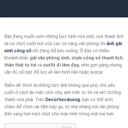
Bạn đang muốn xem những bức hình vừa xinh, vừa thanh lịch
lại có chút cuốn hút của các cô nàng văn phòng thì
ảnh gái
xinh công sở
rất đáng để kéo xuống. Ở đây có nhiều
khoảnh khắc
gái văn phòng xinh
,
style công sở thanh lịch
,
thần thái tự tin
và
outfit đi làm đẹp
, nhìn gọn gàng nhưng
vẫn đủ nổi bật để lưu về làm hình nền hoặc avatar.
Điểm dễ thích là những bức ảnh không quá phô, chủ yếu
cuốn ở cách ăn mặc chỉn chu, ánh mắt tự tin và nét trưởng
thành vừa phải. Trên
Decorhocduong
, bạn có thể lướt
chậm để chọn vài tấm hợp gu, từ nhẹ nhàng nơi văn phòng
đến sang hơn một chút cho màn hình trông mới mẻ hơn.