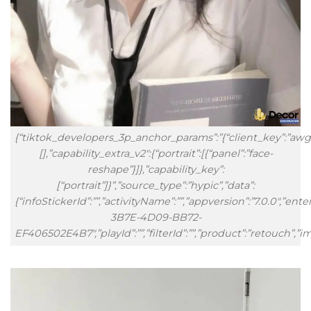
{“tiktok_developers_3p_anchor_params”:”{“client_key”:”awgvo
[],”capability_extra_v2″:{“portrait”:[{“panel”:”face-
reshape”}]},”capability_key”:
[“portrait”]}”,”source_type”:”hypic”,”data”:
{“infoStickerId”:””,”activityName”:””,”appversion”:”7.0.0″,”en
3B7E-4D09-BB72-
EF406502E4B7″,”playId”:””,”filterId”:””,”product”:”retouch”,”imag