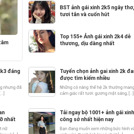
BST ảnh gái xinh 2k5 ngây thơ
tươi tắn và cuốn hút
Top 155+ Ảnh gái xinh 2k4 dễ
 tâm
thương, dịu dàng nhất
2k3 đáng
Tuyển chọn ảnh gai xinh 2k đ
được tìm kiếm nhiều
ung nhưng đã
Những cô nàng thế hệ 2k thường man
..]
cảm giác rất tươi: gương mặt sáng, [...]
an
Tải ngay bộ 1001+ ảnh gái xin
rỡ nhất
công sở nhất hiện nay
t nữ
Bạn đang muốn xem những bức hình v