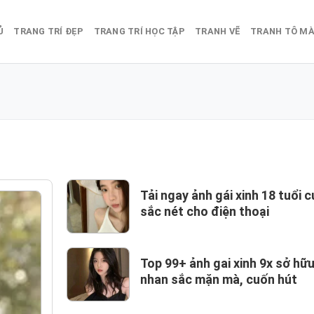
Ủ
TRANG TRÍ ĐẸP
TRANG TRÍ HỌC TẬP
TRANH VẼ
TRANH TÔ M
Tải ngay ảnh gái xinh 18 tuổi 
sắc nét cho điện thoại
Top 99+ ảnh gai xinh 9x sở hữ
nhan sắc mặn mà, cuốn hút