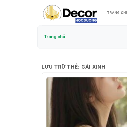
Bỏ
qua
TRANG CH
nội
dung
Trang chủ
LƯU TRỮ THẺ:
GÁI XINH