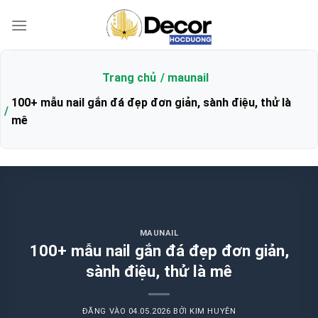
Bỏ
qua
nội
dung
Trang chủ
maunail
100+ mẫu nail gắn đá đẹp đơn giản, sành điệu, thử là
mê
MAUNAIL
100+ mẫu nail gắn đá đẹp đơn giản,
sành điệu, thử là mê
ĐĂNG VÀO
04.05.2026
BỞI
KIM HUYÊN