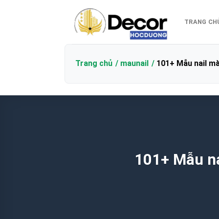
Bỏ
qua
TRANG CH
nội
dung
Trang chủ
maunail
101+ Mẫu nail mà
101+ Mẫu na