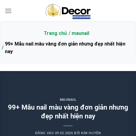
Bỏ
qua
nội
dung
Trang chủ
maunail
99+ Mẫu nail màu vàng đơn giản nhưng đẹp nhất hiện
nay
MAUNAIL
99+ Mẫu nail màu vàng đơn giản nhưng
đẹp nhất hiện nay
ĐĂNG VÀO
09.05.2026
BỞI
KIM HUYÊN