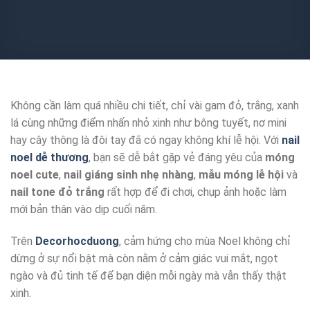
Không cần làm quá nhiều chi tiết, chỉ vài gam đỏ, trắng, xanh
lá cùng những điểm nhấn nhỏ xinh như bông tuyết, nơ mini
hay cây thông là đôi tay đã có ngay không khí lễ hội. Với
nail
noel dễ thương
, bạn sẽ dễ bắt gặp vẻ đáng yêu của
móng
noel cute
,
nail giáng sinh nhẹ nhàng
,
mẫu móng lễ hội
và
nail tone đỏ trắng
rất hợp để đi chơi, chụp ảnh hoặc làm
mới bản thân vào dịp cuối năm.
Trên
Decorhocduong
, cảm hứng cho mùa Noel không chỉ
dừng ở sự nổi bật mà còn nằm ở cảm giác vui mắt, ngọt
ngào và đủ tinh tế để bạn diện mỗi ngày mà vẫn thấy thật
xinh.