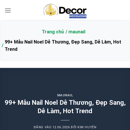
Bỏ
qua
nội
dung
Trang chủ
maunail
99+ Mẫu Nail Noel Dễ Thương, Đẹp Sang, Dễ Làm, Hot
Trend
MAUNAIL
99+ Mẫu Nail Noel Dễ Thương, Đẹp Sang,
Dễ Làm, Hot Trend
ĐĂNG VÀO
12.06.2026
BỞI
KIM HUYÊN