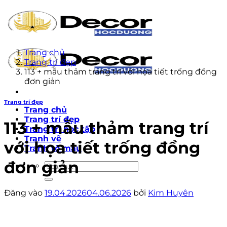
Bỏ
qua
nội
dung
Trang chủ
Trang trí đẹp
113 + mẫu thảm trang trí với họa tiết trống đồng
đơn giản
Trang trí đẹp
Trang chủ
Trang trí đẹp
113 + mẫu thảm trang trí
Trang trí học tập
Tranh vẽ
với họa tiết trống đồng
Tranh tô màu
đơn giản
Đăng vào
19.04.2026
04.06.2026
bởi
Kim Huyên