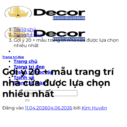
Bỏ
qua
nội
dung
Trang chủ
Trang trí đẹp
Gợi ý 20 + mẫu trang trí nhà cửa được lựa chọn
nhiều nhất
Trang trí đẹp
Trang chủ
Trang trí đẹp
Gợi ý 20 + mẫu trang trí
Trang trí học tập
Tranh vẽ
nhà cửa được lựa chọn
Tranh tô màu
nhiều nhất
Đăng vào
11.04.2026
04.06.2026
bởi
Kim Huyên