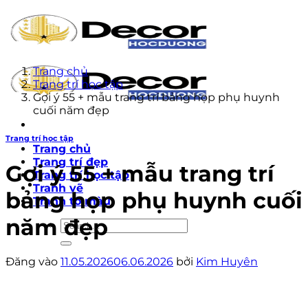
Bỏ
qua
nội
dung
Trang chủ
Trang trí học tập
Gợi ý 55 + mẫu trang trí bảng họp phụ huynh
cuối năm đẹp
Trang trí học tập
Trang chủ
Trang trí đẹp
Gợi ý 55 + mẫu trang trí
Trang trí học tập
Tranh vẽ
bảng họp phụ huynh cuối
Tranh tô màu
năm đẹp
Đăng vào
11.05.2026
06.06.2026
bởi
Kim Huyên