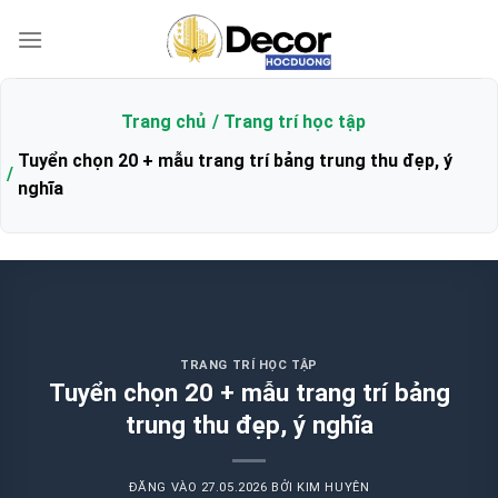
Bỏ
qua
nội
dung
Trang chủ
Trang trí học tập
Tuyển chọn 20 + mẫu trang trí bảng trung thu đẹp, ý
nghĩa
TRANG TRÍ HỌC TẬP
Tuyển chọn 20 + mẫu trang trí bảng
trung thu đẹp, ý nghĩa
ĐĂNG VÀO
27.05.2026
BỞI
KIM HUYÊN