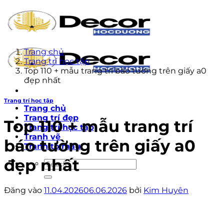
Bỏ
qua
nội
dung
Trang chủ
Trang trí học tập
Top 110 + mẫu trang trí báo tường trên giấy a0
đẹp nhất
Trang trí học tập
Trang chủ
Trang trí đẹp
Top 110 + mẫu trang trí
Trang trí học tập
Tranh vẽ
báo tường trên giấy a0
Tranh tô màu
đẹp nhất
Đăng vào
11.04.2026
06.06.2026
bởi
Kim Huyên