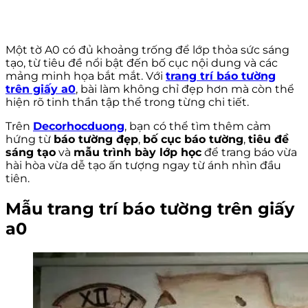
Một tờ A0 có đủ khoảng trống để lớp thỏa sức sáng
tạo, từ tiêu đề nổi bật đến bố cục nội dung và các
mảng minh họa bắt mắt. Với
trang trí báo tường
trên giấy a0
, bài làm không chỉ đẹp hơn mà còn thể
hiện rõ tinh thần tập thể trong từng chi tiết.
Trên
Decorhocduong
, bạn có thể tìm thêm cảm
hứng từ
báo tường đẹp
,
bố cục báo tường
,
tiêu đề
sáng tạo
và
mẫu trình bày lớp học
để trang báo vừa
hài hòa vừa dễ tạo ấn tượng ngay từ ánh nhìn đầu
tiên.
Mẫu trang trí báo tường trên giấy
a0