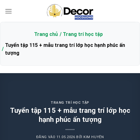
Bỏ
qua
nội
dung
Trang chủ
Trang trí học tập
Tuyển tập 115 + mẫu trang trí lớp học hạnh phúc ấn
tượng
TRANG TRÍ HỌC TẬP
Tuyển tập 115 + mẫu trang trí lớp học
hạnh phúc ấn tượng
ĐĂNG VÀO
11.05.2026
BỞI
KIM HUYÊN