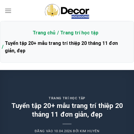
Bỏ
qua
nội
dung
Trang chủ
Trang trí học tập
Tuyển tập 20+ mẫu trang trí thiệp 20 tháng 11 đơn
giản, đẹp
TRANG TRÍ HỌC TẬP
Tuyển tập 20+ mẫu trang trí thiệp 20
tháng 11 đơn giản, đẹp
ĐĂNG VÀO
10.04.2026
BỞI
KIM HUYÊN