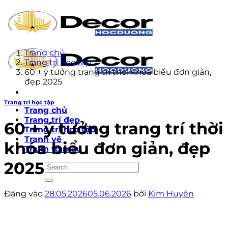
Bỏ
qua
nội
dung
Trang chủ
Trang trí học tập
60 + ý tưởng trang trí thời khóa biểu đơn giản,
đẹp 2025
Trang trí học tập
Trang chủ
Trang trí đẹp
60 + ý tưởng trang trí thời
Trang trí học tập
Tranh vẽ
khóa biểu đơn giản, đẹp
Tranh tô màu
2025
Đăng vào
28.05.2026
05.06.2026
bởi
Kim Huyên