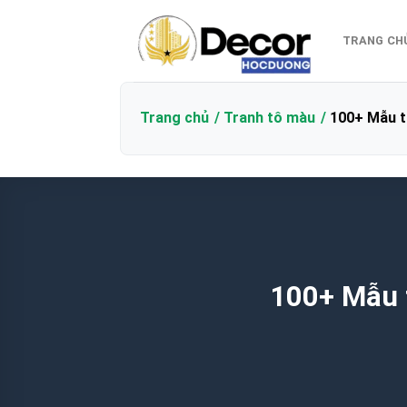
Bỏ
qua
TRANG CH
nội
dung
Trang chủ
Tranh tô màu
100+ Mẫu t
100+ Mẫu 