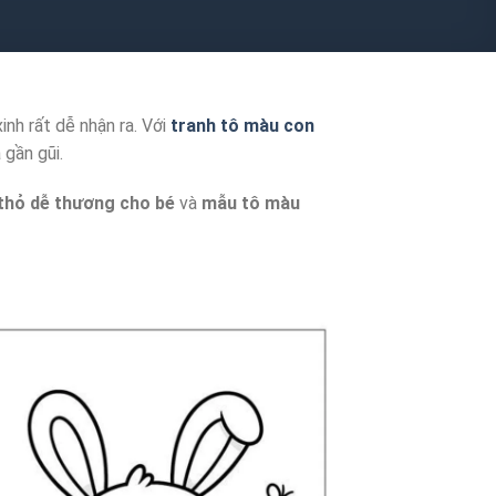
inh rất dễ nhận ra. Với
tranh tô màu con
 gần gũi.
thỏ dễ thương cho bé
và
mẫu tô màu