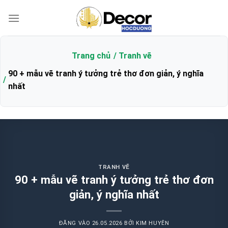
Bỏ
qua
nội
dung
Trang chủ
Tranh vẽ
90 + mẫu vẽ tranh ý tưởng trẻ thơ đơn giản, ý nghĩa
nhất
TRANH VẼ
90 + mẫu vẽ tranh ý tưởng trẻ thơ đơn
giản, ý nghĩa nhất
ĐĂNG VÀO
26.05.2026
BỞI
KIM HUYÊN