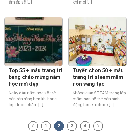
ấm áp sẽ [...]
khi mọi [...]
Top 55 + mẫu trang trí
Tuyển chọn 50 + mẫu
bảng chào mừng năm
trang trí steam mầm
học mới đẹp
non sáng tạo
Ngày đầu năm học sẽ trở
Không gian STEAM trong lớp
nên rộn ràng hơn khi bảng
mầm non sẽ trở nên sinh
lớp được chăm [...]
động hơn khi được [...]
1
2
3
4