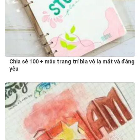
Chia sẻ 100 + mẫu trang trí bìa vở lạ mắt và đáng
yêu