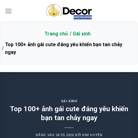
Bỏ
qua
nội
dung
Trang chủ
Gái xinh
Top 100+ ảnh gái cute đáng yêu khiến bạn tan chảy
ngay
GÁI XINH
Top 100+ ảnh gái cute đáng yêu khiến
bạn tan chảy ngay
ĐĂNG VÀO
24.05.2026
BỞI
KIM HUYÊN