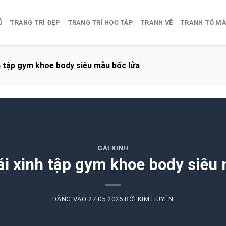
Ủ
TRANG TRÍ ĐẸP
TRANG TRÍ HỌC TẬP
TRANH VẼ
TRANH TÔ M
h tập gym khoe body siêu mẫu bốc lửa
GÁI XINH
i xinh tập gym khoe body siêu
ĐĂNG VÀO
27.05.2026
BỞI
KIM HUYÊN