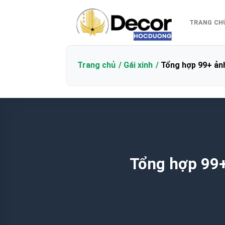
Bỏ
qua
TRANG CH
nội
dung
Trang chủ
Gái xinh
Tổng hợp 99+ ảnh
Tổng hợp 99+