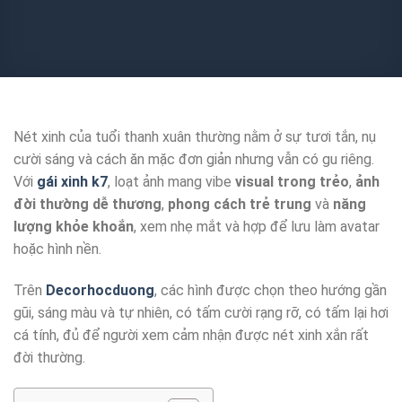
Nét xinh của tuổi thanh xuân thường nằm ở sự tươi tắn, nụ
cười sáng và cách ăn mặc đơn giản nhưng vẫn có gu riêng.
Với
gái xinh k7
, loạt ảnh mang vibe
visual trong trẻo
,
ảnh
đời thường dễ thương
,
phong cách trẻ trung
và
năng
lượng khỏe khoắn
, xem nhẹ mắt và hợp để lưu làm avatar
hoặc hình nền.
Trên
Decorhocduong
, các hình được chọn theo hướng gần
gũi, sáng màu và tự nhiên, có tấm cười rạng rỡ, có tấm lại hơi
cá tính, đủ để người xem cảm nhận được nét xinh xắn rất
đời thường.