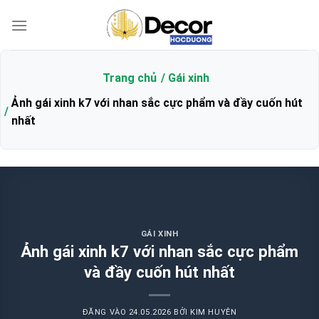
Bỏ
qua
nội
dung
Trang chủ
Gái xinh
Ảnh gái xinh k7 với nhan sắc cực phẩm và đầy cuốn hút
nhất
GÁI XINH
Ảnh gái xinh k7 với nhan sắc cực phẩm
và đầy cuốn hút nhất
ĐĂNG VÀO
24.05.2026
BỞI
KIM HUYÊN