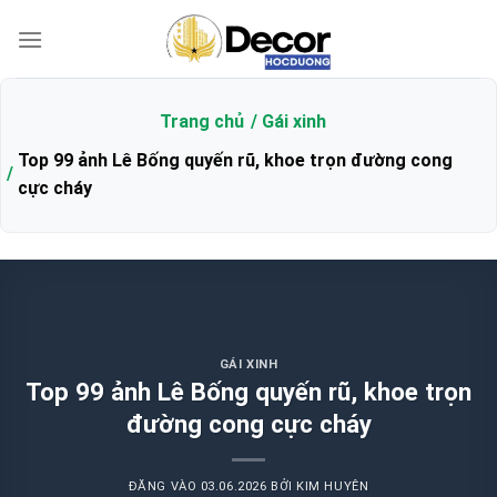
Bỏ
qua
nội
dung
Trang chủ
Gái xinh
Top 99 ảnh Lê Bống quyến rũ, khoe trọn đường cong
cực cháy
GÁI XINH
Top 99 ảnh Lê Bống quyến rũ, khoe trọn
đường cong cực cháy
ĐĂNG VÀO
03.06.2026
BỞI
KIM HUYÊN