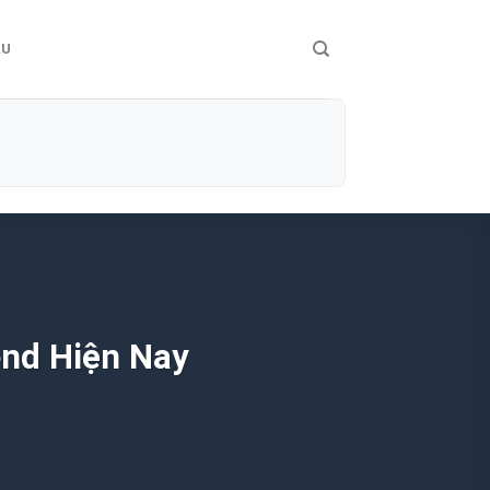
ÀU
end Hiện Nay