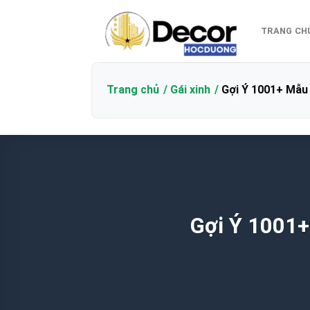
Bỏ
qua
TRANG CH
nội
dung
Trang chủ
Gái xinh
Gợi Ý 1001+ Mẫu 
Gợi Ý 1001+