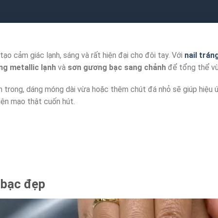
tạo cảm giác lạnh, sáng và rất hiện đại cho đôi tay. Với
nail trá
g metallic lạnh
và
sơn gương bạc sang chảnh
để tổng thể vừ
ền trong, dáng móng dài vừa hoặc thêm chút đá nhỏ sẽ giúp hiệu ứ
ện mạo thật cuốn hút.
 bạc đẹp