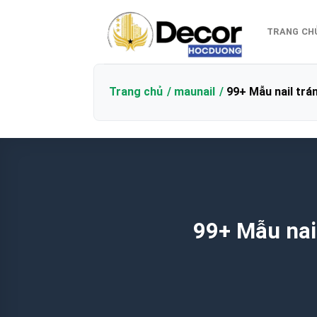
Bỏ
qua
TRANG CH
nội
dung
Trang chủ
maunail
99+ Mẫu nail tr
99+ Mẫu nai