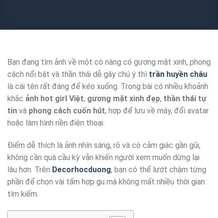
Bạn đang tìm ảnh về một cô nàng có gương mặt xinh, phong
cách nổi bật và thần thái dễ gây chú ý thì
trần huyền châu
là cái tên rất đáng để kéo xuống. Trong bài có nhiều khoảnh
khắc
ảnh hot girl Việt
,
gương mặt xinh đẹp
,
thần thái tự
tin
và
phong cách cuốn hút
, hợp để lưu về máy, đổi avatar
hoặc làm hình nền điện thoại.
Điểm dễ thích là ảnh nhìn sáng, rõ và có cảm giác gần gũi,
không cần quá cầu kỳ vẫn khiến người xem muốn dừng lại
lâu hơn. Trên
Decorhocduong
, bạn có thể lướt chậm từng
phần để chọn vài tấm hợp gu mà không mất nhiều thời gian
tìm kiếm.