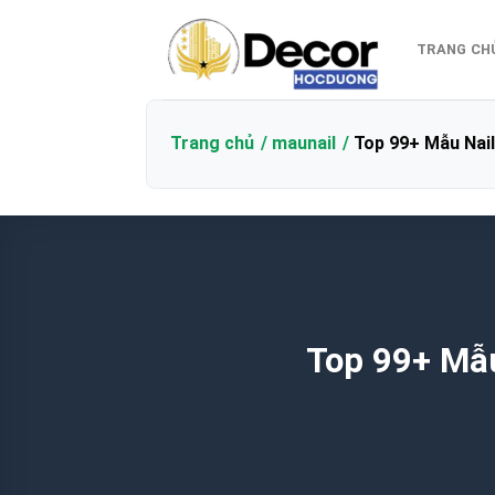
Bỏ
qua
TRANG CH
nội
dung
Trang chủ
maunail
Top 99+ Mẫu Nai
Top 99+ Mẫu