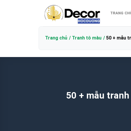
Bỏ
qua
TRANG CH
nội
dung
Trang chủ
Tranh tô màu
50 + mẫu tr
50 + mẫu tranh 