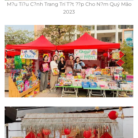
M?u Ti?u C?nh Trang Trí T?t ??p Cho N?m Quý Mão
2023