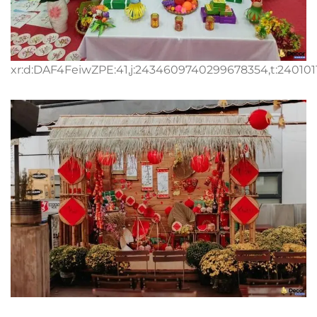
xr:d:DAF4FeiwZPE:41,j:2434609740299678354,t:240101