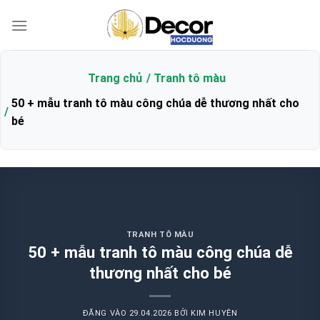
Bỏ
qua
nội
dung
Trang chủ
Tranh tô màu
50 + mẫu tranh tô màu công chúa dễ thương nhất cho
bé
TRANH TÔ MÀU
50 + mẫu tranh tô màu công chúa dễ
thương nhất cho bé
ĐĂNG VÀO
29.04.2026
BỞI
KIM HUYÊN