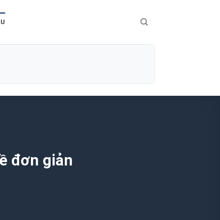
ÀU
ề đơn giản