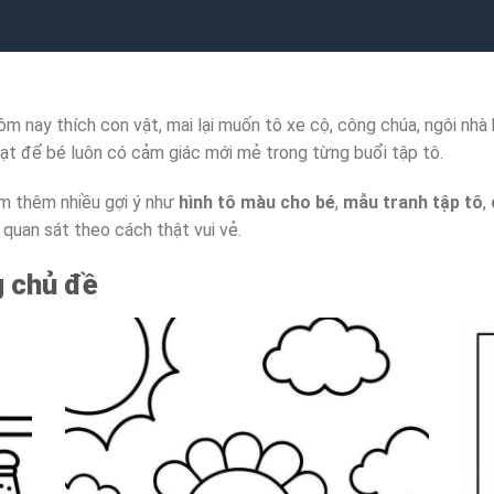
ôm nay thích con vật, mai lại muốn tô xe cộ, công chúa, ngôi nhà
oạt để bé luôn có cảm giác mới mẻ trong từng buổi tập tô.
ìm thêm nhiều gợi ý như
hình tô màu cho bé
,
mẫu tranh tập tô
,
quan sát theo cách thật vui vẻ.
g chủ đề