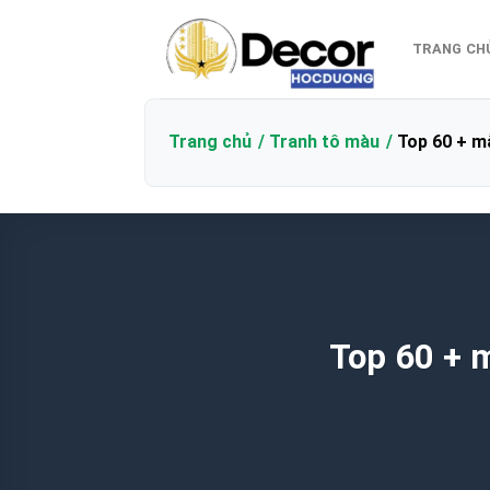
Bỏ
qua
TRANG CH
nội
dung
Trang chủ
Tranh tô màu
Top 60 + m
Top 60 + 