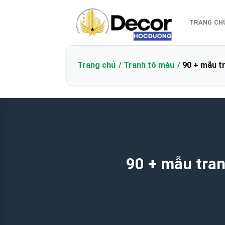
Bỏ
qua
TRANG CH
nội
dung
Trang chủ
Tranh tô màu
90 + mẫu tr
90 + mẫu tran