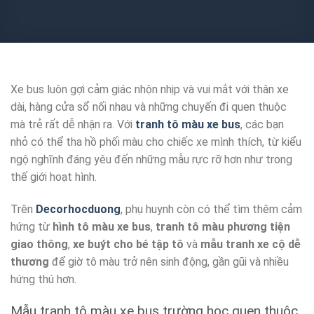
Xe bus luôn gợi cảm giác nhộn nhịp và vui mắt với thân xe
dài, hàng cửa sổ nối nhau và những chuyến đi quen thuộc
mà trẻ rất dễ nhận ra. Với
tranh tô màu xe bus
, các bạn
nhỏ có thể tha hồ phối màu cho chiếc xe mình thích, từ kiểu
ngộ nghĩnh đáng yêu đến những mẫu rực rỡ hơn như trong
thế giới hoạt hình.
Trên
Decorhocduong
, phụ huynh còn có thể tìm thêm cảm
hứng từ
hình tô màu xe bus
,
tranh tô màu phương tiện
giao thông
,
xe buýt cho bé tập tô
và
mẫu tranh xe cộ dễ
thương
để giờ tô màu trở nên sinh động, gần gũi và nhiều
hứng thú hơn.
Mẫu tranh tô màu xe bus trường học quen thuộc