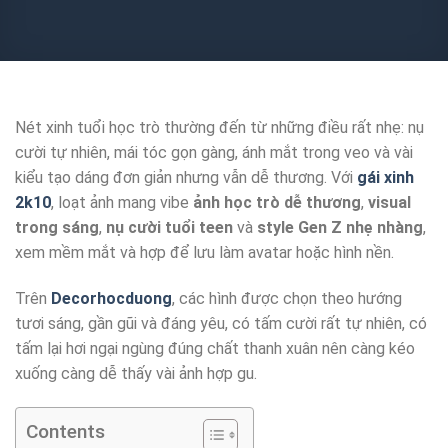
Nét xinh tuổi học trò thường đến từ những điều rất nhẹ: nụ
cười tự nhiên, mái tóc gọn gàng, ánh mắt trong veo và vài
kiểu tạo dáng đơn giản nhưng vẫn dễ thương. Với
gái xinh
2k10
, loạt ảnh mang vibe
ảnh học trò dễ thương
,
visual
trong sáng
,
nụ cười tuổi teen
và
style Gen Z nhẹ nhàng
,
xem mềm mắt và hợp để lưu làm avatar hoặc hình nền.
Trên
Decorhocduong
, các hình được chọn theo hướng
tươi sáng, gần gũi và đáng yêu, có tấm cười rất tự nhiên, có
tấm lại hơi ngại ngùng đúng chất thanh xuân nên càng kéo
xuống càng dễ thấy vài ảnh hợp gu.
Contents