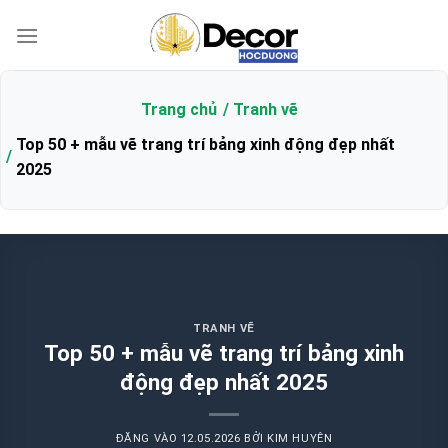
Bỏ
qua
nội
dung
Trang chủ
Tranh vẽ
Top 50 + mẫu vẽ trang trí bảng xinh động đẹp nhất
2025
TRANH VẼ
Top 50 + mẫu vẽ trang trí bảng xinh
động đẹp nhất 2025
ĐĂNG VÀO
12.05.2026
BỞI
KIM HUYÊN