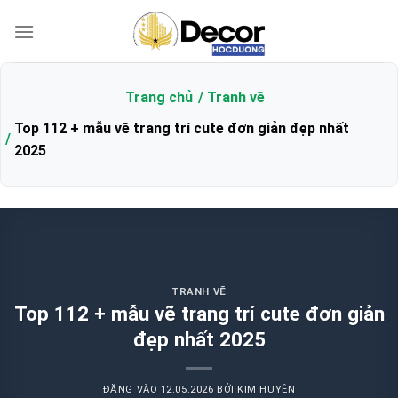
Bỏ
qua
nội
dung
Trang chủ
Tranh vẽ
Top 112 + mẫu vẽ trang trí cute đơn giản đẹp nhất
2025
TRANH VẼ
Top 112 + mẫu vẽ trang trí cute đơn giản
đẹp nhất 2025
ĐĂNG VÀO
12.05.2026
BỞI
KIM HUYÊN