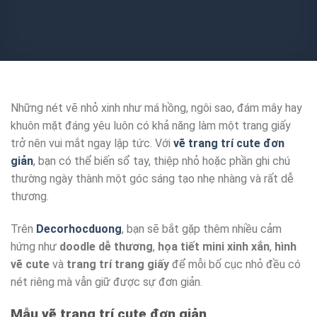
Những nét vẽ nhỏ xinh như má hồng, ngôi sao, đám mây hay
khuôn mặt đáng yêu luôn có khả năng làm một trang giấy
trở nên vui mắt ngay lập tức. Với
vẽ trang trí cute đơn
giản
, bạn có thể biến sổ tay, thiệp nhỏ hoặc phần ghi chú
thường ngày thành một góc sáng tạo nhẹ nhàng và rất dễ
thương.
Trên
Decorhocduong
, bạn sẽ bắt gặp thêm nhiều cảm
hứng như
doodle dễ thương
,
họa tiết mini xinh xắn
,
hình
vẽ cute
và
trang trí trang giấy
để mỗi bố cục nhỏ đều có
nét riêng mà vẫn giữ được sự đơn giản.
Mẫu vẽ trang trí cute đơn giản