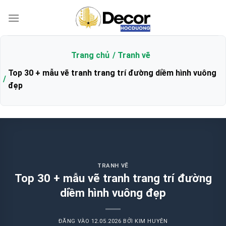
Bỏ
qua
nội
dung
Trang chủ
Tranh vẽ
Top 30 + mẫu vẽ tranh trang trí đường diềm hình vuông
đẹp
TRANH VẼ
Top 30 + mẫu vẽ tranh trang trí đường
diềm hình vuông đẹp
ĐĂNG VÀO
12.05.2026
BỞI
KIM HUYÊN