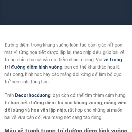
Đường diềm trong khung vuông luôn tạo cảm giác rất gọn
mắt vì từng họa tiết được lặp lại theo nhịp đều, giúp bài vẽ
trông chỉn chu mà vẫn có điểm nhấn rõ ràng. Với
vẽ trang
trí đường diềm hình vuông
, bạn có thể khai thác hoa lá,
nét cong, hình học hay các mảng đối xứng để làm bố cục
trở nên sinh động hơn.
Trên
Decorhocduong
, bạn còn có thể tìm thêm cảm hứng
từ
họa tiết đường diềm
,
bố cục khung vuông
,
mảng viền
đối xứng
và
hoa văn lặp nhịp
, rất hợp cho những ai muốn
bài vẽ vừa cân đối vừa mang nét sáng tạo riêng.
Mẫu vẽ tranh trang trí đường diềm hình vuông