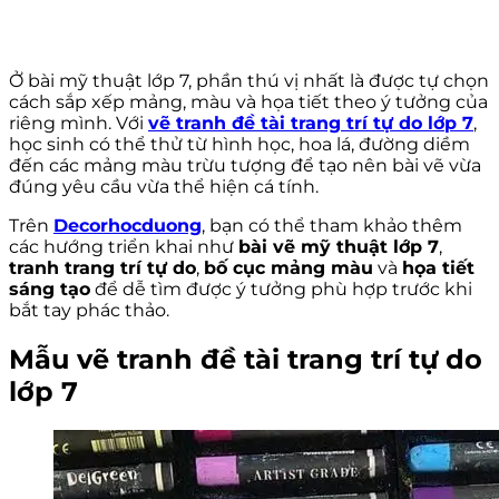
Ở bài mỹ thuật lớp 7, phần thú vị nhất là được tự chọn
cách sắp xếp mảng, màu và họa tiết theo ý tưởng của
riêng mình. Với
vẽ tranh đề tài trang trí tự do lớp 7
,
học sinh có thể thử từ hình học, hoa lá, đường diềm
đến các mảng màu trừu tượng để tạo nên bài vẽ vừa
đúng yêu cầu vừa thể hiện cá tính.
Trên
Decorhocduong
, bạn có thể tham khảo thêm
các hướng triển khai như
bài vẽ mỹ thuật lớp 7
,
tranh trang trí tự do
,
bố cục mảng màu
và
họa tiết
sáng tạo
để dễ tìm được ý tưởng phù hợp trước khi
bắt tay phác thảo.
Mẫu vẽ tranh đề tài trang trí tự do
lớp 7