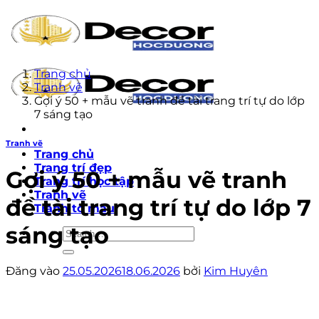
Bỏ
qua
nội
dung
Trang chủ
Tranh vẽ
Gợi ý 50 + mẫu vẽ tranh đề tài trang trí tự do lớp
7 sáng tạo
Tranh vẽ
Trang chủ
Trang trí đẹp
Gợi ý 50 + mẫu vẽ tranh
Trang trí học tập
Tranh vẽ
đề tài trang trí tự do lớp 7
Tranh tô màu
sáng tạo
Đăng vào
25.05.2026
18.06.2026
bởi
Kim Huyên