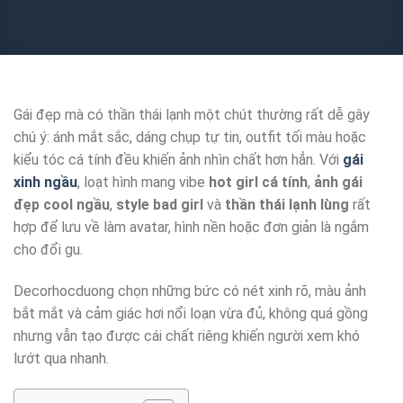
Gái đẹp mà có thần thái lạnh một chút thường rất dễ gây
chú ý: ánh mắt sắc, dáng chụp tự tin, outfit tối màu hoặc
kiểu tóc cá tính đều khiến ảnh nhìn chất hơn hẳn. Với
gái
xinh ngầu
, loạt hình mang vibe
hot girl cá tính
,
ảnh gái
đẹp cool ngầu
,
style bad girl
và
thần thái lạnh lùng
rất
hợp để lưu về làm avatar, hình nền hoặc đơn giản là ngắm
cho đổi gu.
Decorhocduong chọn những bức có nét xinh rõ, màu ảnh
bắt mắt và cảm giác hơi nổi loạn vừa đủ, không quá gồng
nhưng vẫn tạo được cái chất riêng khiến người xem khó
lướt qua nhanh.