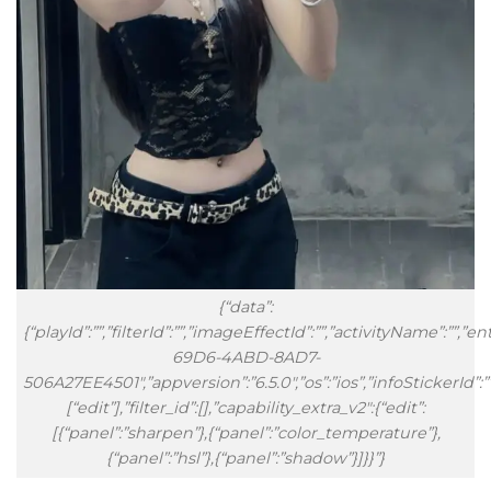
{“data”:
{“playId”:””,”filterId”:””,”imageEffectId”:””,”activityName”:””,
69D6-4ABD-8AD7-
506A27EE4501″,”appversion”:”6.5.0″,”os”:”ios”,”infoStickerId
[“edit”],”filter_id”:[],”capability_extra_v2″:{“edit”:
[{“panel”:”sharpen”},{“panel”:”color_temperature”},
{“panel”:”hsl”},{“panel”:”shadow”}]}}”}